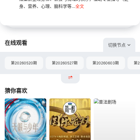
身、营养、心理、脑科学等...
全文
在线观看
切换节点
第20260520期
第20260527期
第20260603期
第2
猜你喜欢