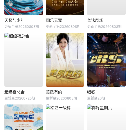
天籁与少年
国乐无双
普法剧场
更新至第20260808期
更新至第20260808期
更新至第20260808期
超级夜总会
美凤有约
唱钱
更新至20260725期
更新至20260808期
更新至26期