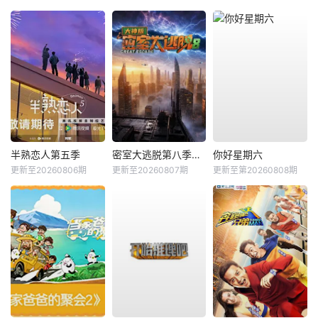
半熟恋人第五季
密室大逃脱第八季大神版
你好星期六
更新至20260806期
更新至20260807期
更新至第20260808期