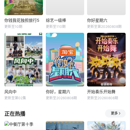
你钱我花独担旅行5
综艺一级棒
你好星期六
更新至10期
更新至110期
更新至第20260808期
风向中
你好，星期六
开始奏乐开始舞
更新至第02集
更新至20260808期
更新至20260808期
正在热播
更多