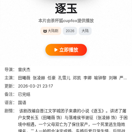
逐玉
本片由茶杯狐cupfox提供播放
大陆剧
2026
大陆
立即播放
导演：
曾庆杰
主演：
田曦薇
张凌赫
任豪
孔雪儿
邓凯
李卿
喻钟黎
刘琳
严屹宽
更新：
2026-03-21 23:17
备注：
已完结
语言：
国语
剧情：
该剧改编自晋江文学城团子来袭的小说《逐玉》。讲述了屠
户女樊长玉（田曦薇 饰）与落难侯爷谢征（张凌赫 饰）于困
境中相遇，一个父母双亡为了保住家产，一个死里逃生隐姓
埋名，二人一拍即合决定成婚。先婚后爱日渐生情，后因战