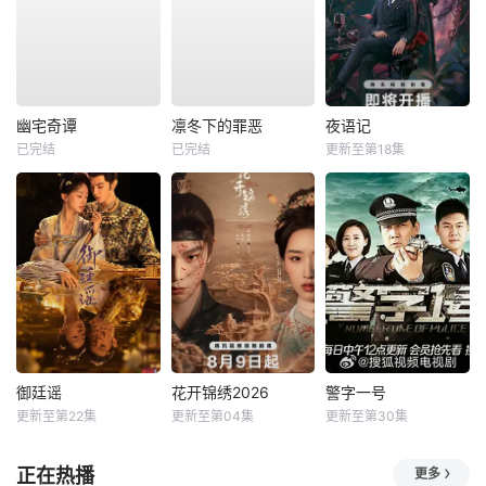
幽宅奇谭
凛冬下的罪恶
夜语记
已完结
已完结
更新至第18集
御廷谣
花开锦绣2026
警字一号
更新至第22集
更新至第04集
更新至第30集
正在热播
更多