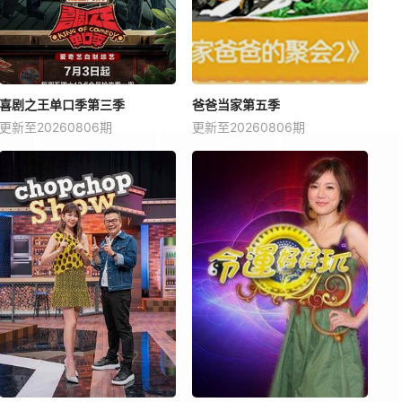
喜剧之王单口季第三季
爸爸当家第五季
更新至20260806期
更新至20260806期