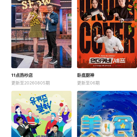
11点热吵店
卧底厨神
更新至20260805期
更新至06期