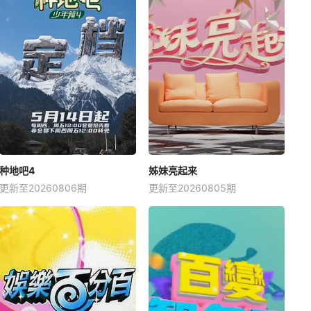
种地吧4
姊妹亮起来
更新至20260806期
更新至20260805期