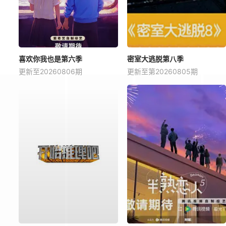
喜欢你我也是第六季
密室大逃脱第八季
更新至20260806期
更新至第20260805期