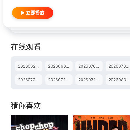
立即播放
在线观看
20260629期
20260630期
20260701期
20260706期
20260727期
20260728期
20260729期
20260803期
猜你喜欢