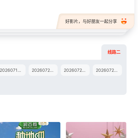
好影片，与好朋友一起分享
线路二
20260715期
20260720期
20260721期
20260722期