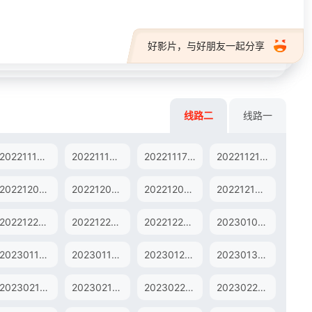
好影片，与好朋友一起分享
线路二
线路一
20221115期
20221116期
20221117期
20221121期
20221206期
20221207期
20221208期
20221212期
20221227期
20221228期
20221229期
20230102期
20230117期
20230118期
20230122期
20230130期
20230215期
20230216期
20230220期
20230221期