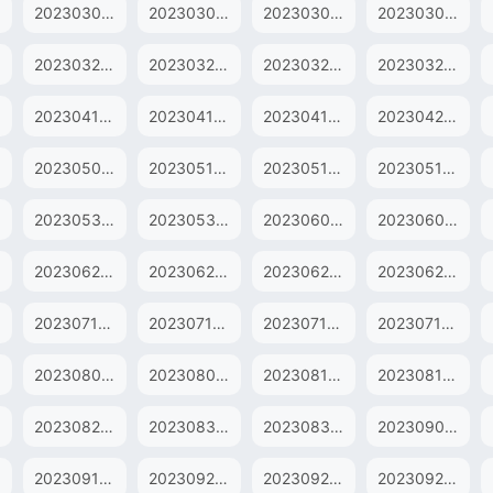
20230302期
20230306期
20230307期
20230308期
20230323期
20230327期
20230328期
20230329期
20230413期
20230417期
20230418期
20230420期
20230509期
20230510期
20230511期
20230515期
20230530期
20230531期
20230601期
20230605期
20230621期
20230626期
20230627期
20230628期
20230713期
20230717期
20230718期
20230719期
20230808期
20230809期
20230810期
20230814期
20230829期
20230830期
20230831期
20230904期
20230919期
20230920期
20230925期
20230926期