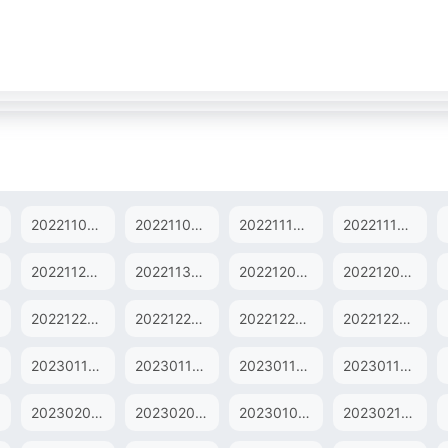
20221108期
20221109期
20221110期
20221114期
20221129期
20221130期
20221201期
20221205期
20221220期
20221221期
20221222期
20221226期
20230110期
20230111期
20230112期
20230116期
20230207期
20230208期
20230109期
20230213期