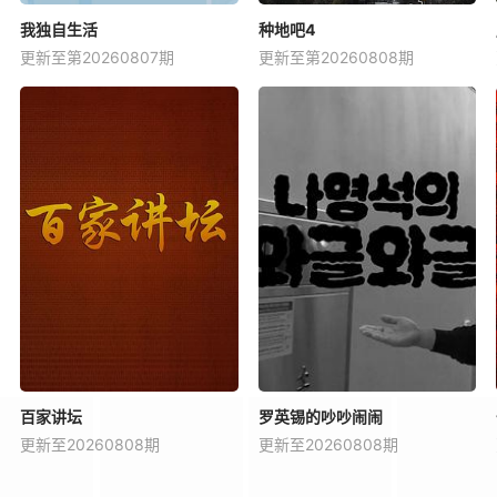
20240521期
20240522期
20240523期
20240527期
我独自生活
种地吧4
更新至第20260807期
更新至第20260808期
20240611期
20240612期
20240613期
20240617期
20240702期
20240703期
20240704期
20240708期
20240723期
20240724期
20240725期
20240729期
20240814期
20240815期
20240819期
20240820期
20240905期
20240909期
20240910期
20240911期
20240926期
20240930期
20241001期
20241002期
20241017期
20241021期
20241024期
20241028期
百家讲坛
罗英锡的吵吵闹闹
20241114期
20241118期
20241119期
20241120期
更新至20260808期
更新至20260808期
20241209期
20241210期
20241211期
20241212期