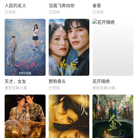
人民的名义
当我飞奔向你
雀骨
已完结
已完结
已完结
天才，女友
野狗骨头
花开锦绣
更新至第21集
已完结
更新至第06集