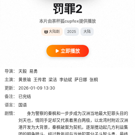
罚罪2
本片由茶杯狐cupfox提供播放
大陆剧
2025
大陆
立即播放
导演：
天毅
易勇
主演：
黄景瑜
王传君
梁洁
李幼斌
萨日娜
张桐
更新：
2026-01-09 13:30
备注：
已完结
语言：
国语
剧情：
身为警察的秦枫和一步步成为汉洲当地最大犯罪头目的
刘天也，情同手足却又代表着黑白两极，以龙湾村附近汉洲
港开发为大背景，秦枫破案为契机，逐渐搅动起几方利益集
团的明争暗斗。经过数年间与当地犯罪分子斗智斗勇，最终