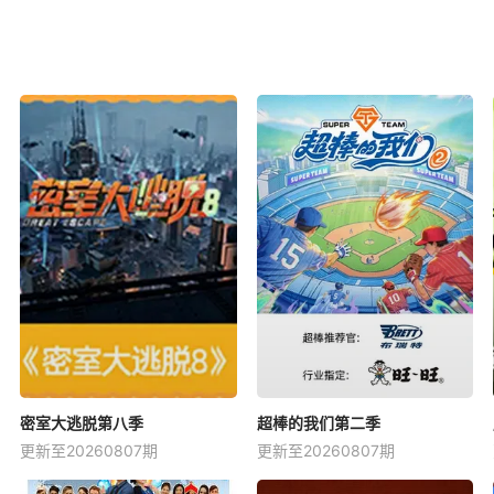
密室大逃脱第八季
超棒的我们第二季
更新至20260807期
更新至20260807期