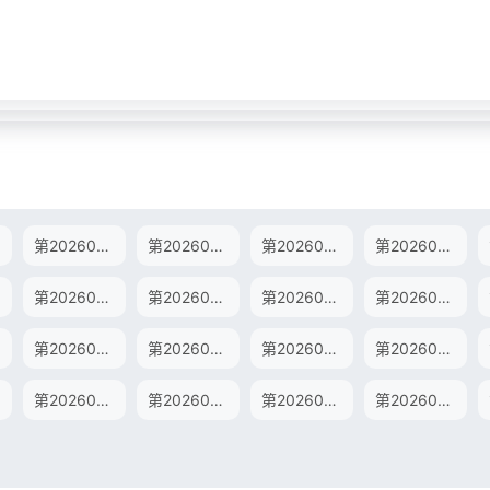
第20260428期
第20260430期
第20260430期纯享
第20260501期
第20260512期
第20260513期
第20260515期
第20260518期加更
第20260601期加更
第20260601期特别加更
第20260602期
第20260605期
第20260626期
第20260629期加更
第20260629期特别加更
第20260703期