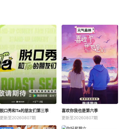
脱口秀和Ta的朋友们第三季
喜欢你我也是第六季
更新至20260807期
更新至20260807期