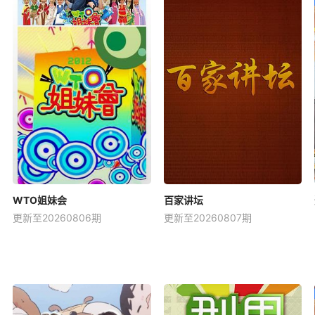
WTO姐妹会
百家讲坛
更新至20260806期
更新至20260807期