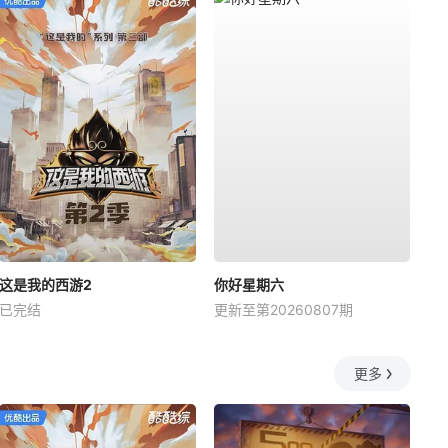
这是我的西游2
你好星期六
已完结
更新至第20260807期
更多