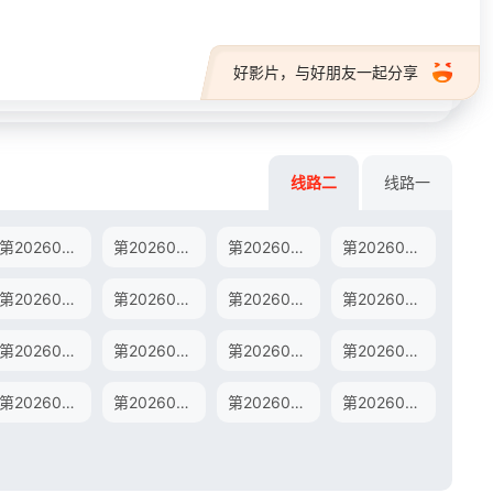
好影片，与好朋友一起分享
线路二
线路一
第20260504期彩蛋
第20260504期会员
第20260506期
第20260507期
第20260518期特别加更
第20260520期
第20260521期
第20260522期
第20260608期加更
第20260608期特别加更
第20260612期
第20260615期加更
第20260706期加更
第20260706期特别加更
第20260710期
第20260713期彩蛋