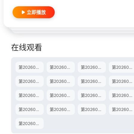
立即播放
在线观看
第20260424期
第20260425期
第20260426期
第20260427期
第20260508期
第20260510期
第20260511期加更
第20260511期特别加更
第20260525期加更
第20260525期特别加更
第20260527期
第20260529期
第20260615期特别加更
第20260619期
第20260622期
第20260622期彩蛋
第20260713期会员