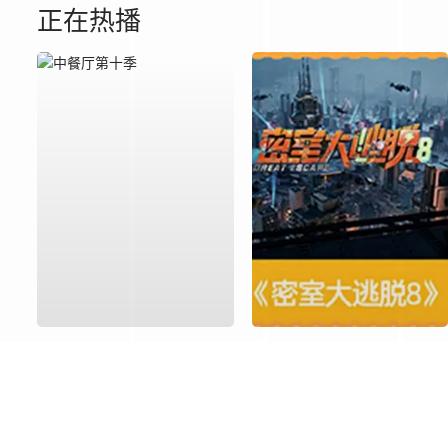
正在热播
中餐厅第十季
密室大逃脱第八季
更新至第20260807期
更新至20260807期