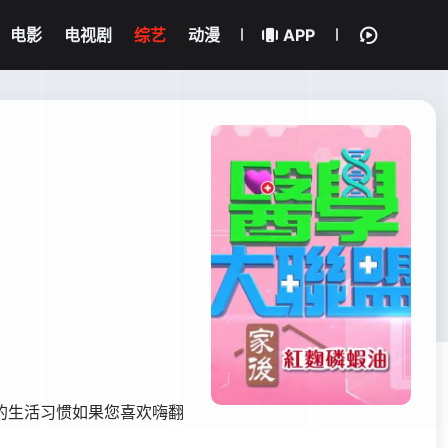
电影
电视剧
综艺
动漫
APP
的生活习惯如果您喜欢嗨翻