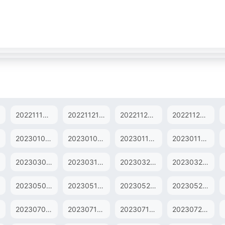
20221115期
20221121期
20221122期
20221128期
20230103期
20230109期
20230110期
20230116期
20230307期
20230313期
20230320期
20230328期
20230509期
20230515期
20230522期
20230523期
20230704期
20230710期
20230717期
20230724期