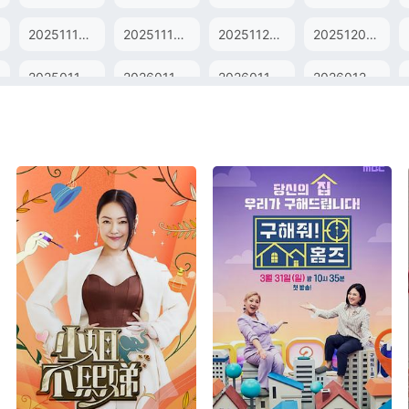
20251110期
20251117期
20251125期
20251201期
20250112期
20260113期
20260119期
20260120期
20260225期
20260302期
20260309期
20260310期
20260421期
20260427期
20260428期
20260504期
20260609期
20260615期
20260616期
20260622期
20260805期