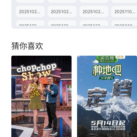
20251021期
20251028期
20251029期
20251104期
20251223期
20251229期
20251230期
20260106期
20260209期
20260210期
20260217期
20260223期
猜你喜欢
20260406期
20260407期
20260414期
20260420期
20260525期
20260601期
20260602期
20260608期
20260714期
20260720期
20260721期
20260803期