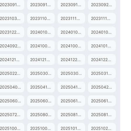
20230911期
20230912期
20230918期
20230925期
20231031期
20231106期
20231113期
20231114期
20231226期
20240101期
20240102期
20240109期
20240924期
20241007期
20241008期
20241015期
20241210期
20241216期
20241223期
20241224期
20250226期
20250303期
20250305期
20250310期
20250408期
20250414期
20250415期
20250428期
20250603期
20250609期
20250610期
20250617期
20250729期
20250804期
20250811期
20250819期
20251006期
20251007期
20251013期
20251020期