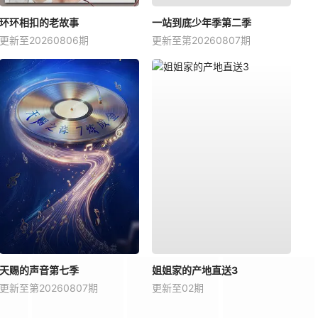
环环相扣的老故事
一站到底少年季第二季
更新至20260806期
更新至第20260807期
天赐的声音第七季
姐姐家的产地直送3
更新至第20260807期
更新至02期