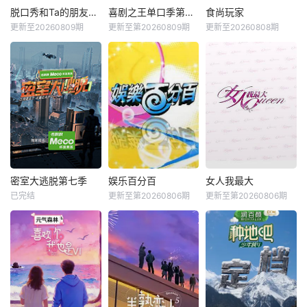
脱口秀和Ta的朋友们第三季
喜剧之王单口季第三季
食尚玩家
更新至20260809期
更新至第20260809期
更新至20260808期
密室大逃脱第七季
娱乐百分百
女人我最大
已完结
更新至第20260806期
更新至第20260806期