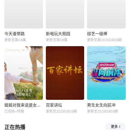
今天谁带路
新电玩大观园
综艺一级棒
更新至第09集
更新至第08集
更新至第20260808期
姐姐对我来说是女人2
百家讲坛
男生女生向前冲
已完结+特辑
更新至20260809期
更新至20260809期
正在热播
更多