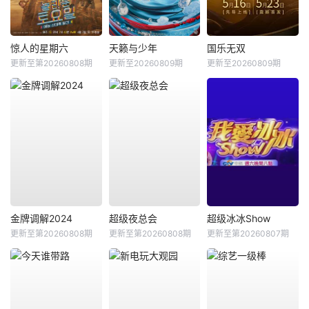
惊人的星期六
天籁与少年
国乐无双
更新至第20260808期
更新至20260809期
更新至20260809期
金牌调解2024
超级夜总会
超级冰冰Show
更新至第20260808期
更新至第20260808期
更新至第20260807期