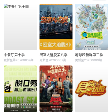
中餐厅第十季
密室大逃脱第八季
地球超新鲜第二季
更新至第20260809期
更新至20260807期
更新至20260809期