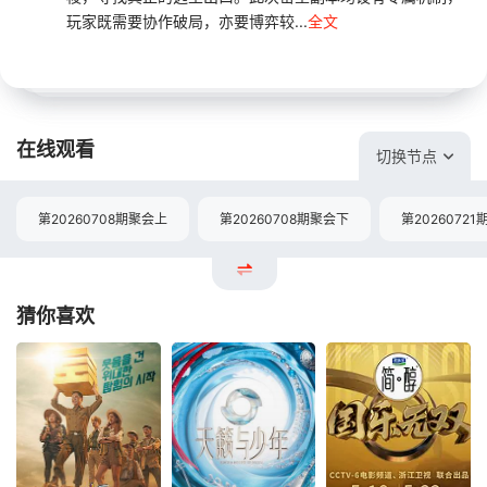
玩家既需要协作破局，亦要博弈较...
全文
在线观看
切换节点
第20260708期聚会上
第20260708期聚会下
第20260721
猜你喜欢