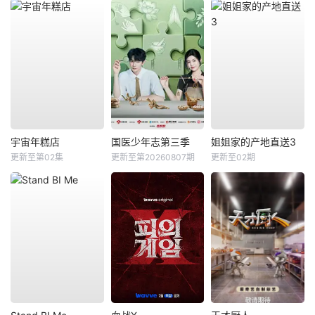
宇宙年糕店
国医少年志第三季
姐姐家的产地直送3
更新至第02集
更新至第20260807期
更新至02期