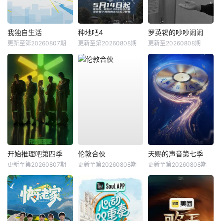
我独自生活
种地吧4
罗英锡的吵吵闹闹
更新至第20260807期
更新至第20260808期
更新至20260808期
开始推理吧第四季
伦敦合伙
天赐的声音第七季
更新至第20260807期
更新至第20260808期
更新至第20260808期