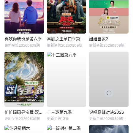
喜欢你我也是第六季
喜剧之王单口季第三季
姐姐当家2
更新至第20260809期
更新至第20260809期
更新至第20260809期
忙忙碌碌寻宝藏·双人成行季
十三邀第九季
说唱巅峰对决2026
更新至第20260809期
更新至第13集
更新至第20260809期