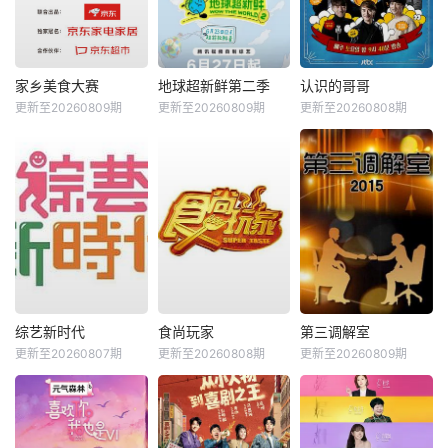
家乡美食大赛
地球超新鲜第二季
认识的哥哥
更新至20260809期
更新至20260809期
更新至20260808期
综艺新时代
食尚玩家
第三调解室
更新至20260807期
更新至20260808期
更新至20260809期