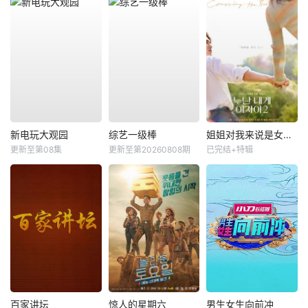
新电玩大观园
综艺一级棒
姐姐对我来说是女人2
更新至第08集
更新至第20260808期
已完结+特辑
百家讲坛
惊人的星期六
男生女生向前冲