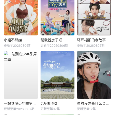
小姐不熙娣
帮我找房子吧
环环相扣的老故事
更新至20260806期
更新至20260806期
更新至20260806期
一站到底少年季第二季
合宿相亲2
虽然没准备什么菜第四季
更新至第20260807期
更新至第07集
更新至第12集