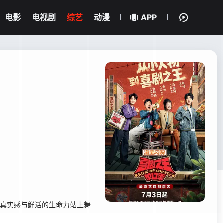
电影
电视剧
综艺
动漫
APP
着真实感与鲜活的生命力站上舞