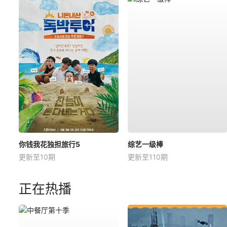
你钱我花独担旅行5
综艺一级棒
更新至10期
更新至110期
正在热播