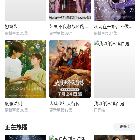
初智齿
如果不良激战区的四天王转生成了偶像团体？
从现在开始，不做朋友了吧。
更新至第05集
更新至第09集
更新至第07集
度假法则
大唐少年天行传
我以纸人镇百鬼
更新至第06集
更新至第12集
已完结
正在热播
更多