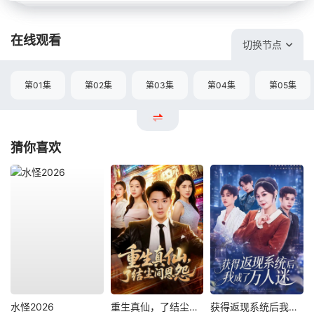
在线观看
切换节点
第01集
第02集
第03集
第04集
第05集
猜你喜欢
水怪2026
重生真仙，了结尘间恩怨
获得返现系统后我成了万人迷