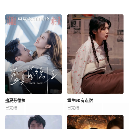
盛夏芬德拉
重生90有点甜
已完结
已完结