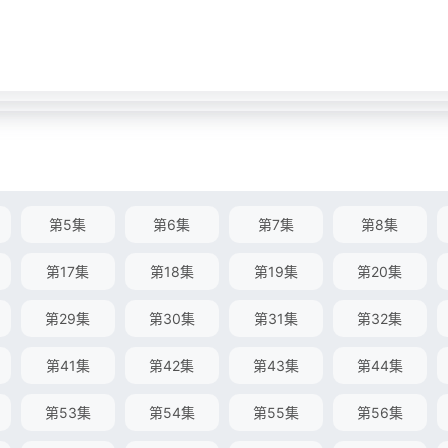
第5集
第6集
第7集
第8集
第17集
第18集
第19集
第20集
第29集
第30集
第31集
第32集
第41集
第42集
第43集
第44集
第53集
第54集
第55集
第56集