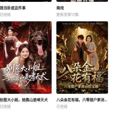
我当卧底这件事
南戏
已完结
更新至第12集
别惹大小姐，她靠山是哮天犬
八朵金花有福，六零猎户爹进山挖宝藏
已完结
已完结