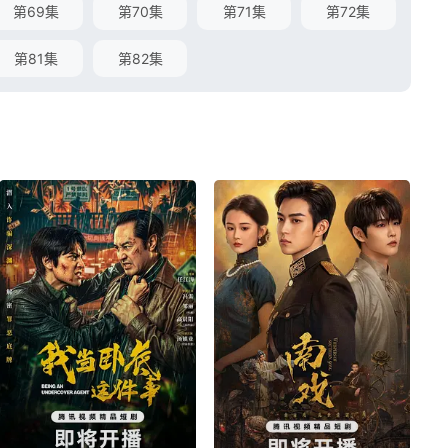
第69集
第70集
第71集
第72集
第81集
第82集