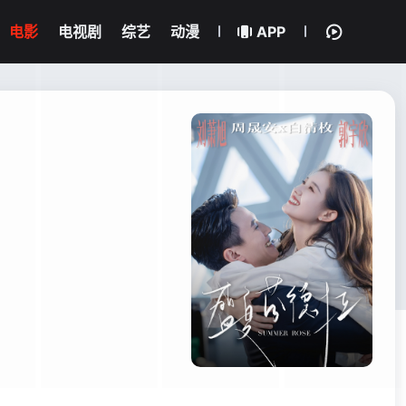
电影
电视剧
综艺
动漫
APP