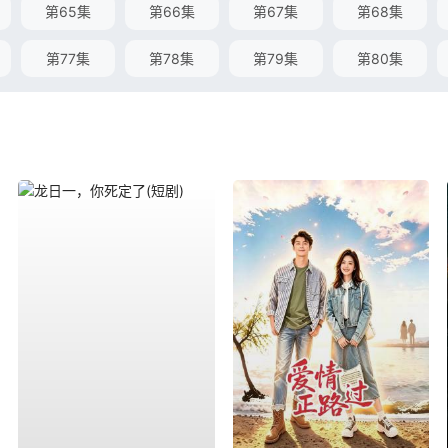
第65集
第66集
第67集
第68集
第77集
第78集
第79集
第80集