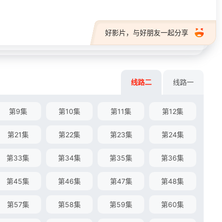
好影片，与好朋友一起分享
线路二
线路一
第9集
第10集
第11集
第12集
第21集
第22集
第23集
第24集
第33集
第34集
第35集
第36集
第45集
第46集
第47集
第48集
第57集
第58集
第59集
第60集