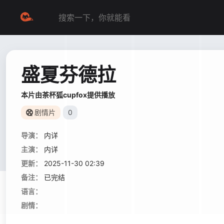
盛夏芬德拉
本片由茶杯狐cupfox提供播放
剧情片
0
导演：
内详
主演：
内详
更新：
2025-11-30 02:39
备注：
已完结
语言：
剧情：