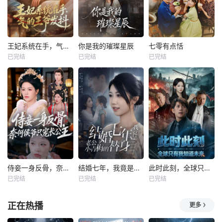
王妃系统在手，气的王爷发抖
你是我的璀璨星辰
七零有点恬
已完结
已完结
已完结
侍妾一身反骨，奈何侯爷只宠长公主
结婚七年，我竟是老公小青梅的替身
此时此刻，全球只有我知道未来
已完结
已完结
已完结
正在热播
更多