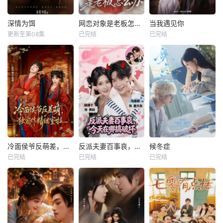
深情为饵
网恋对象是老板怎么办
当我遇见你
更新至第08集
已完结
已完结
冷面侯爷反萌差，独宠作精继室啦
反派夫妻百事哀，今天在哪搞破坏
候冬症
已完结
已完结
已完结