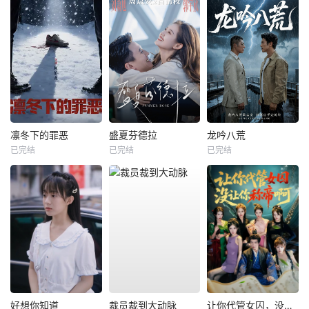
凛冬下的罪恶
盛夏芬德拉
龙吟八荒
已完结
已完结
已完结
好想你知道
裁员裁到大动脉
让你代管女囚，没让你称帝啊