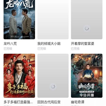
龙吟八荒
我的倾城大小姐
开着摩的娶富婆
已完结
已完结
已完结
多子多福打造最强修仙家族
回到古代闯后宫
幽宅奇谭