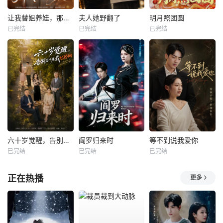
让我替姐养娃，那我直接认亲
夫人她野翻了
明月照团圆
已完结
已完结
已完结
六十岁觉醒，告别三十九载烂婚姻
阎罗归来时
等不到说我爱你
已完结
已完结
已完结
正在热播
更多