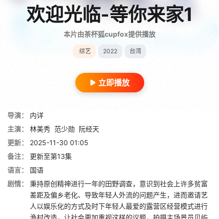
欢迎光临-等你来家1
本片由茶杯狐cupfox提供播放
综艺
2022
台湾
立即播放
导演：
内详
主演：
林美秀
范少勋
阮经天
更新：
2025-11-30 01:05
备注：
更新至第13集
语言：
国语
剧情：
秉持原创精神进行一年的田野调查，意识到社会上许多贫富
差距及偏乡老化、导致年轻人外流的问题产生，进而邀请艺
人以娱乐化的方式及时下年轻人最爱的露营区经营模式进行
渔村改造，让社会更加重视这样的议题，拍摄主场景员贝屿