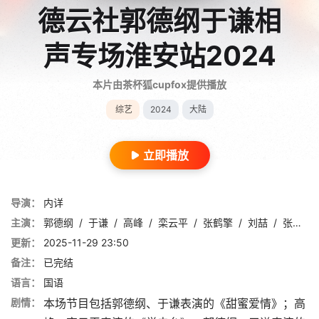
德云社郭德纲于谦相
声专场淮安站2024
本片由茶杯狐cupfox提供播放
综艺
2024
大陆
立即播放
导演：
内详
主演：
郭德纲
/
于谦
/
高峰
/
栾云平
/
张鹤擎
/
刘喆
/
张九南
更新：
2025-11-29 23:50
备注：
已完结
语言：
国语
剧情：
本场节目包括郭德纲、于谦表演的《甜蜜爱情》；高