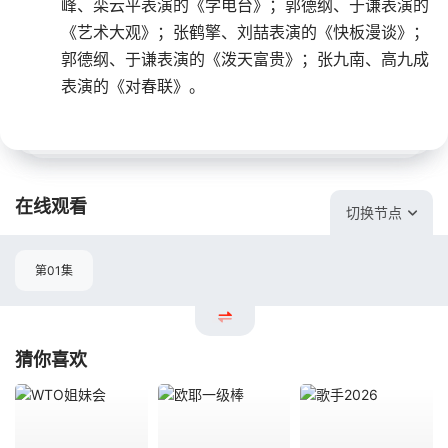
峰、栾云平表演的《学电台》；郭德纲、于谦表演的
《艺术大观》；张鹤擎、刘喆表演的《快板漫谈》；
郭德纲、于谦表演的《泼天富贵》；张九南、高九成
表演的《对春联》。
在线观看
切换节点
第01集
猜你喜欢