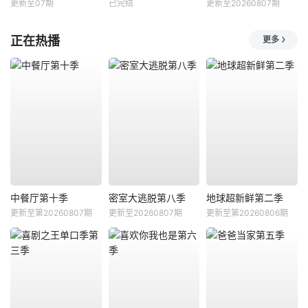
更新至07期
已完结
更新至20260807期
正在热播
更多
中餐厅第十季
密室大逃脱第八季
地球超新鲜第二季
更新至第20260807期
更新至20260807期
更新至第20260806期