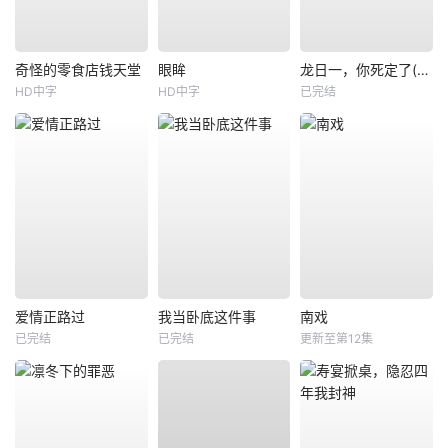
奇怪的零食店钱天堂
眼眸
龙日一，你死定了(短剧)
HD中字
HD中字
已完结
爱情正路过
我当卧底这件事
南戏
已完结
已完结
更新至第12集