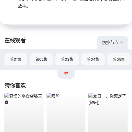
放手。
在线观看
切换节点
第01集
第02集
第03集
第04集
第05集
猜你喜欢