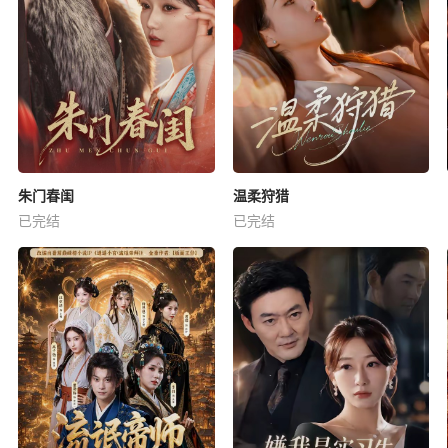
朱门春闺
温柔狩猎
已完结
已完结