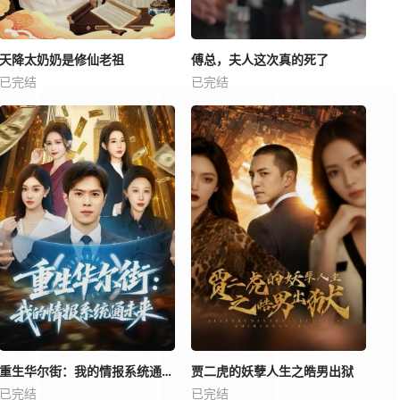
天降太奶奶是修仙老祖
傅总，夫人这次真的死了
已完结
已完结
重生华尔街：我的情报系统通未来
贾二虎的妖孽人生之皓男出狱
已完结
已完结