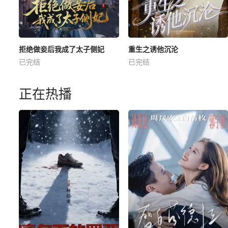
拒绝做妾后我成了太子侧妃
重生之诱他沉沦
已完结
已完结
正在热播