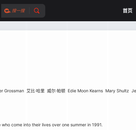
首页
搜一搜
er Grossman
艾比·哈里
威尔·帕顿
Edie Moon Kearns
Mary Shultz
Je
ho come into their lives over one summer in 1991.