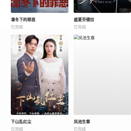
凛冬下的罪恶
盛夏芬德拉
已完结
已完结
下山乱红尘
凤池生春
已完结
已完结