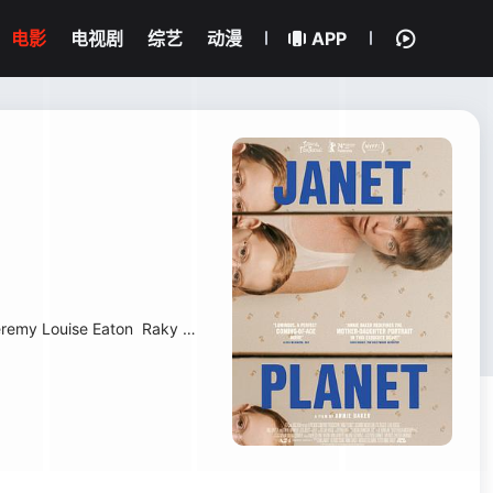
电影
电视剧
综艺
动漫
APP
remy Louise Eaton
Raky Sastri
John Peitso
Carolyn Walker
Matthe