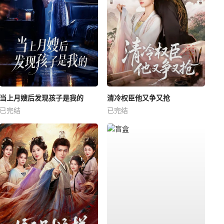
当上月嫂后发现孩子是我的
清冷权臣他又争又抢
已完结
已完结