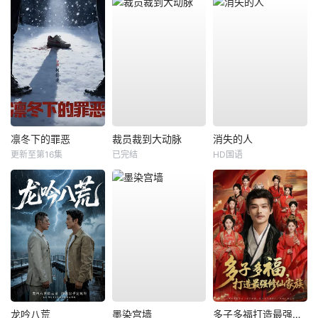
凛冬下的罪恶
裁员裁到大动脉
消失的人
更新至第16集
已完结
HD国语
龙吟八荒
墨染宫墙
多子多福打造最强修仙家族