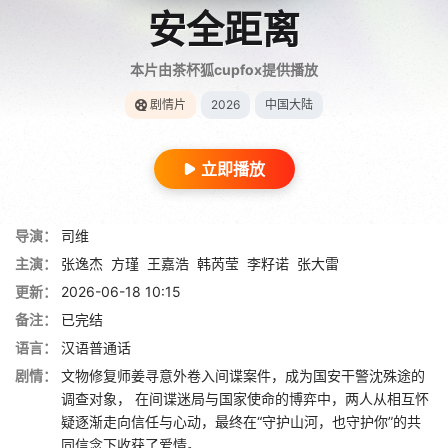
安全距离
本片由茶杯狐cupfox提供播放
剧情片
2026
中国大陆
立即播放
导演：
司维
主演：
张逸杰
方瑾
王嘉浩
韩芮莹
李籽诺
张大雷
更新：
2026-06-18 10:15
备注：
已完结
语言：
汉语普通话
剧情：
文物修复师姜寻意外卷入间谍案件，成为国安干警沈殊途的
调查对象， 在间谍迷局与国家使命的博弈中，两人从相互怀
疑逐渐走向信任与心动，最终在“守护山河，也守护你”的共
同信念下收获了爱情。