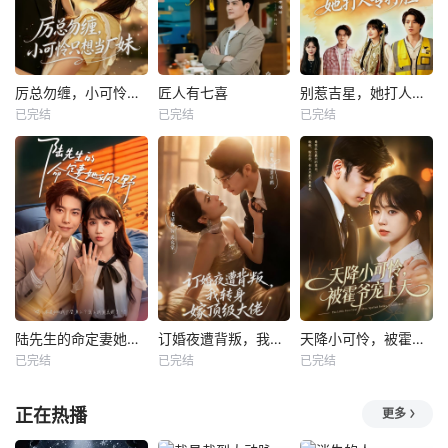
厉总勿缠，小可怜只想当厂妹
匠人有七喜
别惹吉星，她打人专打脸
已完结
已完结
已完结
陆先生的命定妻她飒又野
订婚夜遭背叛，我转身嫁顶级大佬
天降小可怜，被霍爷宠上天
已完结
已完结
已完结
正在热播
更多