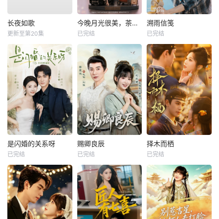
长夜如歌
今晚月光很美，茶香四溢
溯雨信笺
更新至第20集
已完结
已完结
是闪婚的关系呀
赐卿良辰
择木而栖
已完结
已完结
已完结