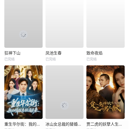
狂神下山
凤池生春
致命夜焰
已完结
已完结
已完结
重生华尔街：我的情报系统通未来
冰山女总裁的替婚兵王
贾二虎的妖孽人生之皓男出狱