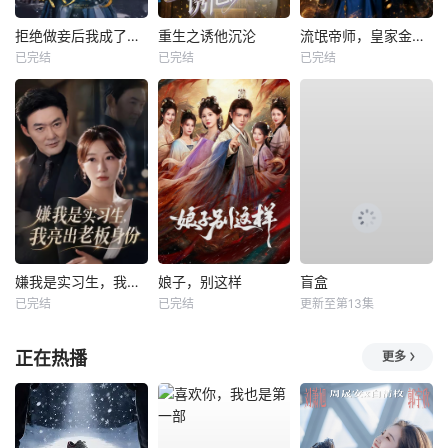
拒绝做妾后我成了太子侧妃
重生之诱他沉沦
流氓帝师，皇家金牌县令
已完结
已完结
已完结
嫌我是实习生，我亮出老板身份
娘子，别这样
盲盒
已完结
已完结
更新至第13集
正在热播
更多