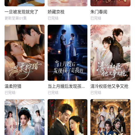
一旦被发现就完了
娇藏京枝
朱门春闺
更新至第01集
已完结
已完结
温柔狩猎
当上月嫂后发现孩子是我的
清冷权臣他又争又抢
已完结
已完结
已完结