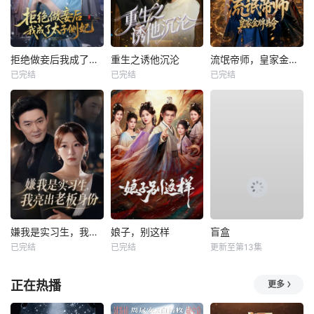
拒绝做妾后我成了太子侧妃
重生之诱他沉沦
流氓帝师，皇家金牌县令
已完结
已完结
已完结
嫌我是实习生，我亮出老板身份
娘子，别这样
盲盒
已完结
已完结
更新至第13集
正在热播
更多