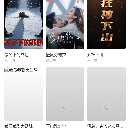
凛冬下的罪恶
盛夏芬德拉
狂神下山
已完结
已完结
已完结
裁员裁到大动脉
下山乱红尘
傅总，夫人这次真的死了