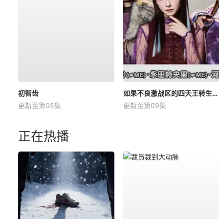
初智齿
如果不良激战区的四天王转生成了偶像团体？
更新至第05集
更新至第09集
正在热播