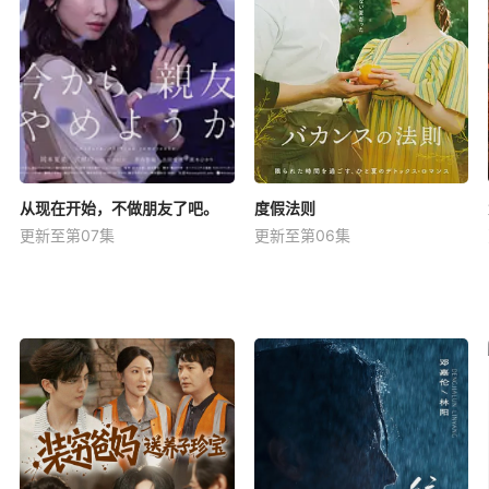
从现在开始，不做朋友了吧。
度假法则
更新至第07集
更新至第06集