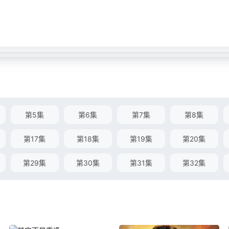
第5集
第6集
第7集
第8集
第17集
第18集
第19集
第20集
第29集
第30集
第31集
第32集