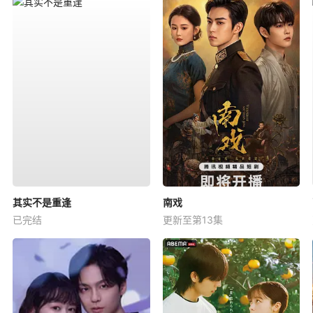
其实不是重逢
南戏
已完结
更新至第13集