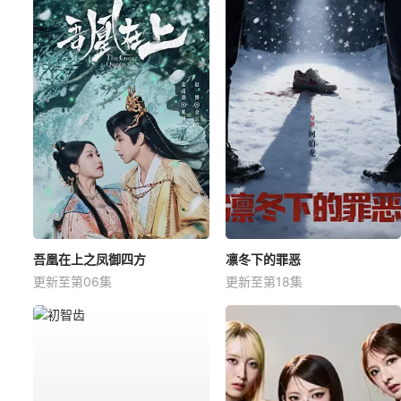
吾凰在上之凤御四方
凛冬下的罪恶
更新至第06集
更新至第18集