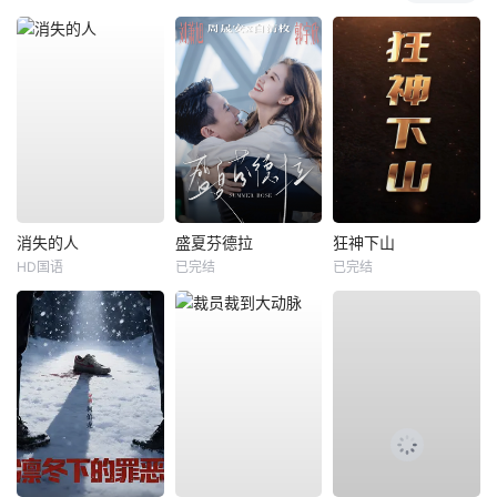
消失的人
盛夏芬德拉
狂神下山
HD国语
已完结
已完结