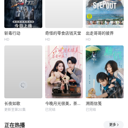
斩毒行动
奇怪的零食店钱天堂
出走哥哥的彼界
HD
HD
HD
长夜如歌
今晚月光很美，茶香四溢
溯雨信笺
更新至第20集
已完结
已完结
正在热播
更多