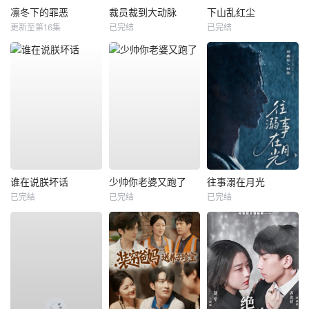
凛冬下的罪恶
裁员裁到大动脉
下山乱红尘
更新至第16集
已完结
已完结
谁在说朕坏话
少帅你老婆又跑了
往事溺在月光
已完结
已完结
已完结