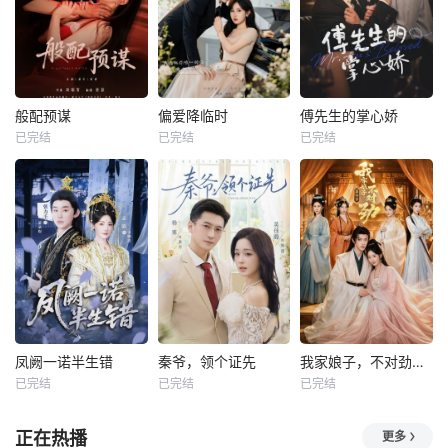
般配预谋
偏爱降临时
傅先生的掌心娇
已完结
已完结
已完结
凤阙一诺半生错
秦爷，领个证先
我家娘子，不对劲第四季
已完结
已完结
已完结
正在热播
更多