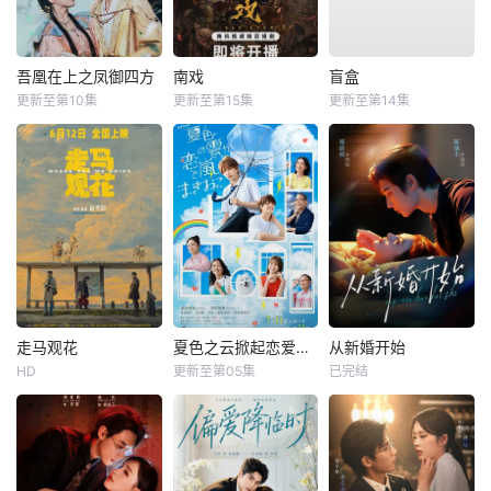
吾凰在上之凤御四方
南戏
盲盒
更新至第10集
更新至第15集
更新至第14集
走马观花
夏色之云掀起恋爱与风暴
从新婚开始
HD
更新至第05集
已完结