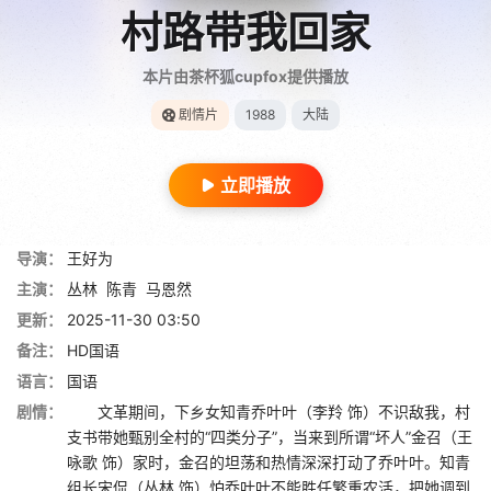
村路带我回家
本片由茶杯狐cupfox提供播放
剧情片
1988
大陆
立即播放
导演：
王好为
主演：
丛林
陈青
马恩然
更新：
2025-11-30 03:50
备注：
HD国语
语言：
国语
剧情：
文革期间，下乡女知青乔叶叶（李羚 饰）不识敌我，村
支书带她甄别全村的“四类分子”，当来到所谓“坏人”金召（王
咏歌 饰）家时，金召的坦荡和热情深深打动了乔叶叶。知青
组长宋侃（丛林 饰）怕乔叶叶不能胜任繁重农活，把她调到