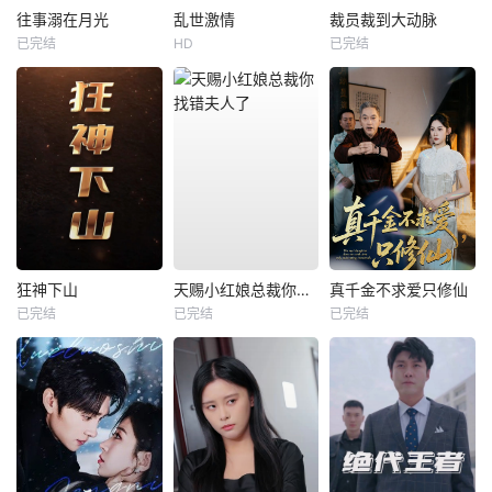
往事溺在月光
乱世激情
裁员裁到大动脉
已完结
HD
已完结
狂神下山
天赐小红娘总裁你找错夫人了
真千金不求爱只修仙
已完结
已完结
已完结