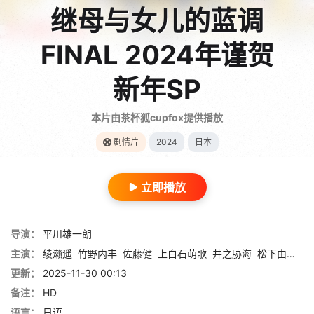
继母与女儿的蓝调
FINAL 2024年谨贺
新年SP
本片由茶杯狐cupfox提供播放
剧情片
2024
日本
立即播放
导演：
平川雄一朗
主演：
绫濑遥
竹野内丰
佐藤健
上白石萌歌
井之胁海
松下由树
远
更新：
2025-11-30 00:13
备注：
HD
语言：
日语