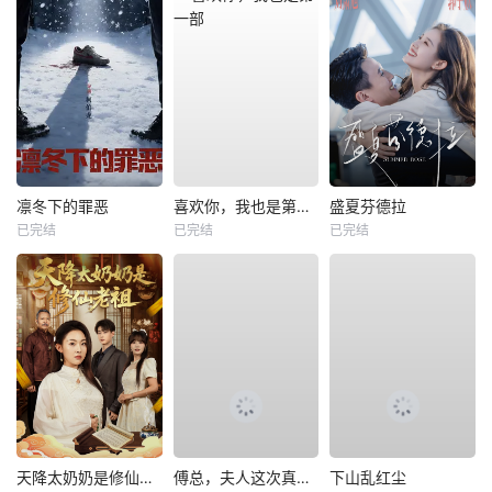
凛冬下的罪恶
喜欢你，我也是第一部
盛夏芬德拉
已完结
已完结
已完结
天降太奶奶是修仙老祖
傅总，夫人这次真的死了
下山乱红尘