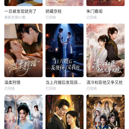
一旦被发现就完了
娇藏京枝
朱门春闺
更新至第01集
已完结
已完结
温柔狩猎
当上月嫂后发现孩子是我的
清冷权臣他又争又抢
已完结
已完结
已完结