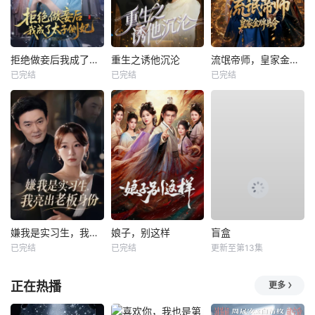
拒绝做妾后我成了太子侧妃
重生之诱他沉沦
流氓帝师，皇家金牌县令
已完结
已完结
已完结
嫌我是实习生，我亮出老板身份
娘子，别这样
盲盒
已完结
已完结
更新至第13集
正在热播
更多