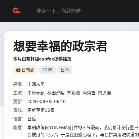
想要幸福的政宗君
本片由茶杯狐cupfox提供播放
日韩剧
2026
日本
导演：
山浦未阳
主演：
中泽元纪
秋田汐梨
齐藤渚
简秀吉
前原滉
更新：
2026-08-05 09:16
备注：
更新至第05集
语言：
日语
剧情：
本剧改编自YONEMAI创作的人气漫画，系列累计发行量
到被甩的“尽头”，于是在逃避心理下，与在拼桌酒吧偶遇的