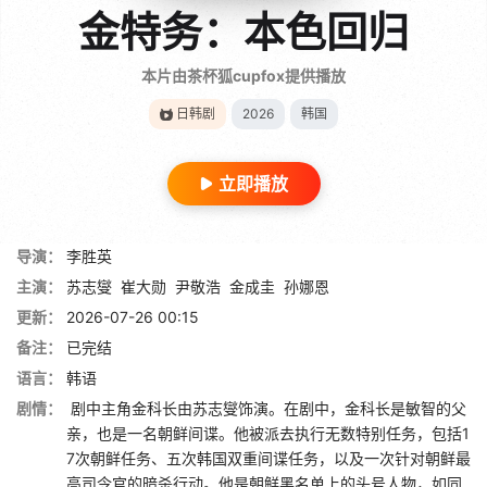
金特务：本色回归
本片由茶杯狐cupfox提供播放
日韩剧
2026
韩国
立即播放
导演：
李胜英
主演：
苏志燮
崔大勋
尹敬浩
金成圭
孙娜恩
更新：
2026-07-26 00:15
备注：
已完结
语言：
韩语
剧情：
剧中主角金科长由苏志燮饰演。在剧中，金科长是敏智的父
亲，也是一名朝鲜间谍。他被派去执行无数特别任务，包括1
7次朝鲜任务、五次韩国双重间谍任务，以及一次针对朝鲜最
高司令官的暗杀行动。他是朝鲜黑名单上的头号人物，如同