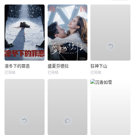
凛冬下的罪恶
盛夏芬德拉
狂神下山
已完结
已完结
已完结