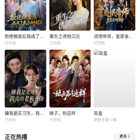
拒绝做妾后我成了太子侧妃
重生之诱他沉沦
流氓帝师，皇家金牌县令
已完结
已完结
已完结
嫌我是实习生，我亮出老板身份
娘子，别这样
盲盒
已完结
已完结
更新至第13集
正在热播
更多