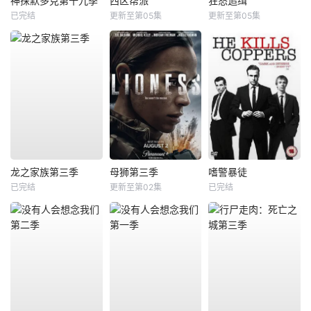
神探默多克第十九季
西区帮派
狂怒追缉
已完结
更新至第05集
更新至第05集
龙之家族第三季
母狮第三季
嗜警暴徒
已完结
更新至第02集
已完结