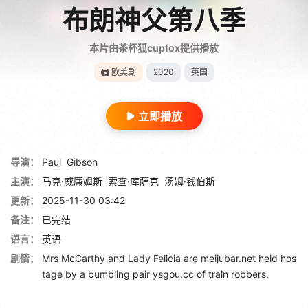
布朗神父第八季
本片由茶杯狐cupfox提供播放
欧美剧
2020
英国
立即播放
导演：
Paul
Gibson
主演：
马克·威廉姆斯
索查·库萨克
汤姆·钱伯斯
更新：
2025-11-30 03:42
备注：
已完结
语言：
英语
剧情：
Mrs McCarthy and Lady Felicia are meijubar.net held hos
tage by a bumbling pair ysgou.cc of train robbers.