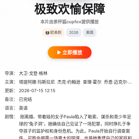
极致欢愉保障
本片由茶杯狐cupfox提供播放
欧美剧
2026
美国
立即播放
导演：
大卫·戈登·格林
主演：
塔提阿娜·玛斯拉尼
杰克·约翰逊
查理·霍尔
乔恩·迈克尔·希尔
更新：
2026-07-15 12:15
备注：
已完结
语言：
英语
剧情：
刚离婚、带着娃的女子Paula陷入了勒索、谋杀和青少年足
球的“兔子洞”，她确信自己见证了一场犯罪，同时挣扎于争
夺孩子的监护权和身份危机。为此，Paula开始自行调查案
件，可能会揭露一场更大的阴谋，也是她重建自己的家庭和