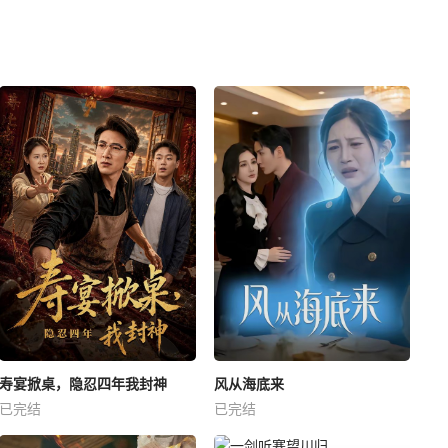
寿宴掀桌，隐忍四年我封神
风从海底来
已完结
已完结