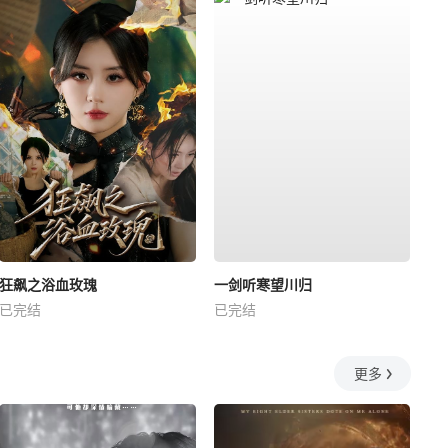
狂飙之浴血玫瑰
一剑听寒望川归
已完结
已完结
更多