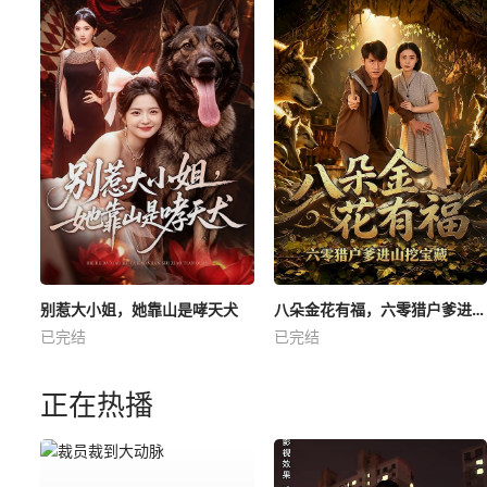
别惹大小姐，她靠山是哮天犬
八朵金花有福，六零猎户爹进山挖宝藏
已完结
已完结
正在热播