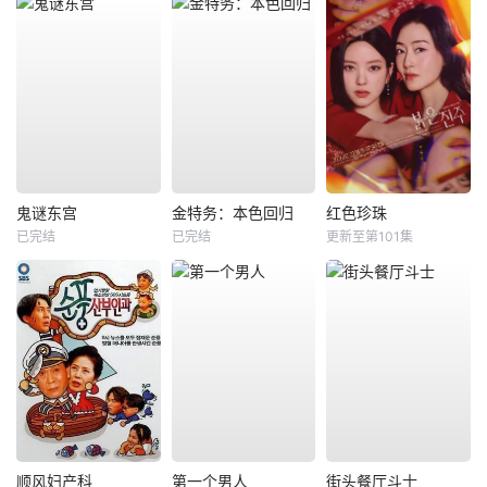
鬼谜东宫
金特务：本色回归
红色珍珠
已完结
已完结
更新至第101集
顺风妇产科
第一个男人
街头餐厅斗士