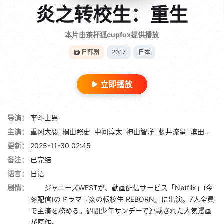
炎之转校生：重生
本片由茶杯狐cupfox提供播放
日韩剧
2017
日本
立即播放
导演：
李斗士男
主演：
重冈大毅
桐山照史
中间淳太
神山智洋
藤井流星
滨田崇裕
更新：
2025-11-30 02:45
备注：
已完结
语言：
日语
剧情：
ジャニーズWESTが、動画配信サービス「Netflix」(今
冬配信)のドラマ『炎の転校生 REBORN』に出演。7人全員
で主演を務める。週間少年サンデーで連載された人気漫画
が原作。