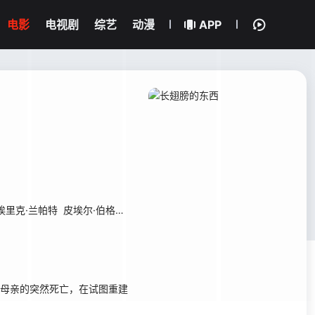
电影
电视剧
综艺
动漫
APP
埃里克·兰帕特
皮埃尔·伯格曼
麦克斯·波特
德万内·沃尔科特
乔基姆·斯
对妻子和母亲的突然死亡，在试图重建