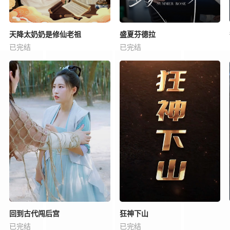
天降太奶奶是修仙老祖
盛夏芬德拉
已完结
已完结
回到古代闯后宫
狂神下山
已完结
已完结