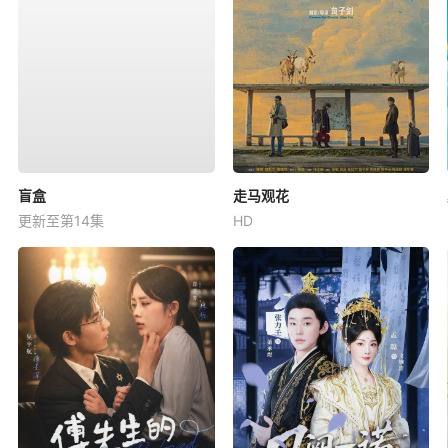
盲盒
走马观花
更新至第14集
HD