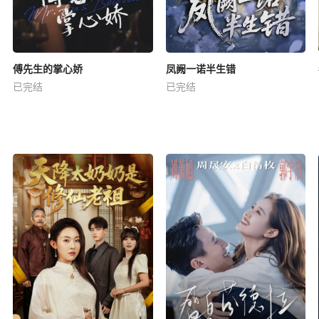
傅先生的掌心娇
凤阙一诺半生错
已完结
已完结