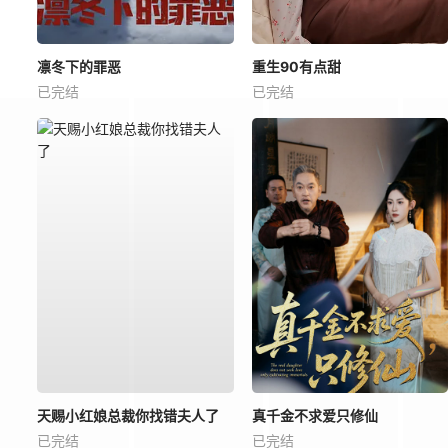
凛冬下的罪恶
重生90有点甜
已完结
已完结
天赐小红娘总裁你找错夫人了
真千金不求爱只修仙
已完结
已完结