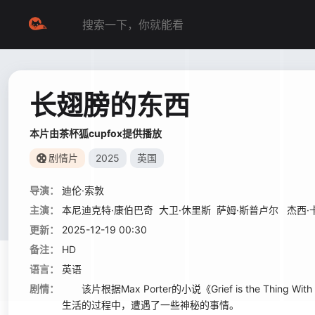
长翅膀的东西
本片由茶杯狐cupfox提供播放
剧情片
2025
英国
导演：
迪伦·索敦
主演：
本尼迪克特·康伯巴奇
大卫·休里斯
萨姆·斯普卢尔
杰西·
更新：
2025-12-19 00:30
备注：
HD
语言：
英语
剧情：
该片根据Max Porter的小说《Grief is the Th
生活的过程中，遭遇了一些神秘的事情。