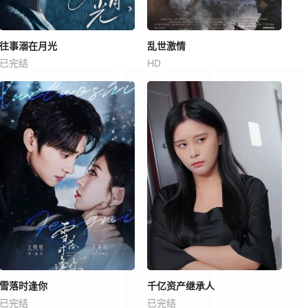
往事溺在月光
乱世激情
已完结
HD
雪落时逢你
千亿资产继承人
已完结
已完结