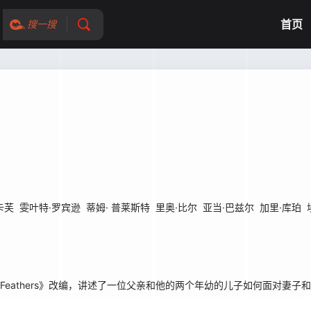
首页
搜一搜
卡芙
雯叶特·罗宾逊
蒂姆· 普莱斯特
里奥·比尔
亚当·巴兹尔
加里·库珀
ing With Feathers》改编，讲述了一位父亲和他的两个年幼的儿子如何面