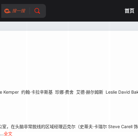
首页
搜一搜
lie Kemper
约翰·卡拉辛斯基
珍娜·费舍
艾德·赫尔姆斯
Leslie David Ba
办公室，在头脑非常脱线的区域经理迈克尔（史蒂夫·卡瑞尔 Steve Carel
..
全文