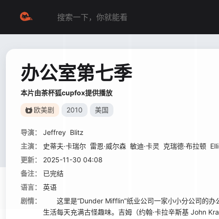
办公室第七季
本片由茶杯狐cupfox提供播放
欧美剧
2010
美国
导演：
Jeffrey
Blitz
主演：
史蒂夫·卡瑞尔
雷恩·威尔森
敏迪·卡灵
克瑞德·布拉顿
El
更新：
2025-11-30 04:08
备注：
已完结
语言：
英语
剧情：
这里是“Dunder Mifflin”纸业公司一家小小分公司的
生活每天充满古怪趣味。吉姆（约翰·卡拉辛斯基 John Kra.