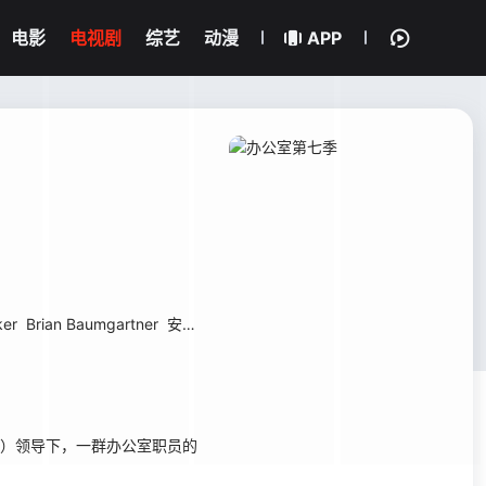
电影
电视剧
综艺
动漫
APP
ker
Brian Baumgartner
安吉拉·金赛
Phyllis Smith
凯特·弗兰纳里
l 饰）领导下，一群办公室职员的