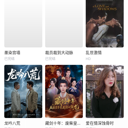
墨染宫墙
裁员裁到大动脉
乱世激情
已完结
已完结
HD
龙吟八荒
藏剑十年：废柴皇子竟是绝世强龙
爱在情深蚀骨时