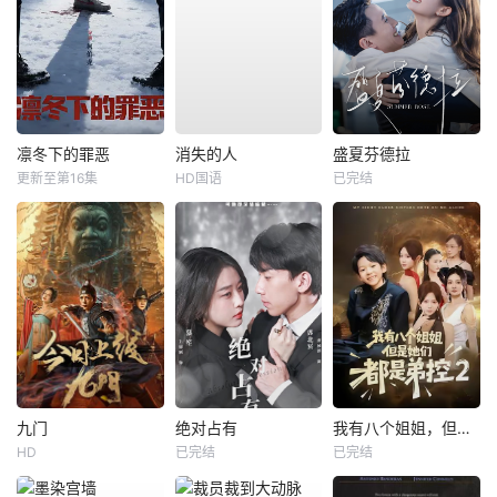
凛冬下的罪恶
消失的人
盛夏芬德拉
更新至第16集
HD国语
已完结
九门
绝对占有
我有八个姐姐，但是他们都是弟控2
HD
已完结
已完结