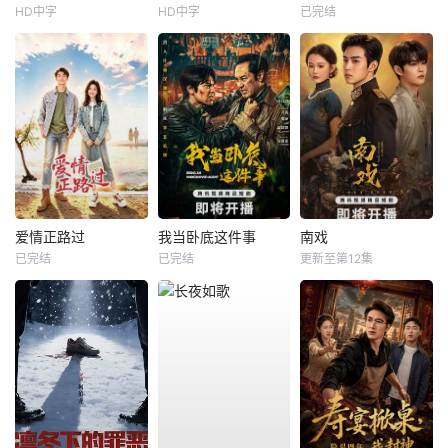
HD中字
HD中字
已完结
爱情正路过
我当卧底这件事
南戏
已完结
已完结
更新至第12集