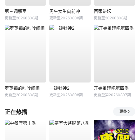
第三调解室
男生女生向前冲
百家讲坛
更新至20260808期
更新至20260808期
更新至20260808期
罗英锡的吵吵闹闹
一饭封神2
开始推理吧第四季
更新至20260808期
更新至20260808期
更新至第20260807期
正在热播
更多