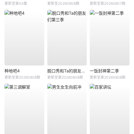
更新至第04集
更新至20260808期
更新至第20260807期
种地吧4
脱口秀和Ta的朋友们第三季
一饭封神第二季
更新至第20260808期
更新至第20260808期
更新至第20260808期