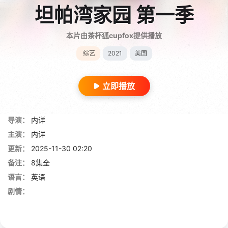
坦帕湾家园 第一季
本片由茶杯狐cupfox提供播放
综艺
2021
美国
立即播放
导演：
内详
主演：
内详
更新：
2025-11-30 02:20
备注：
8集全
语言：
英语
剧情：