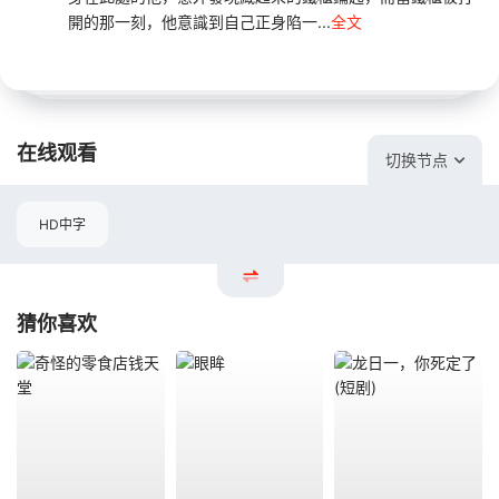
開的那一刻，他意識到自己正身陷一...
全文
在线观看
切换节点
HD中字
猜你喜欢