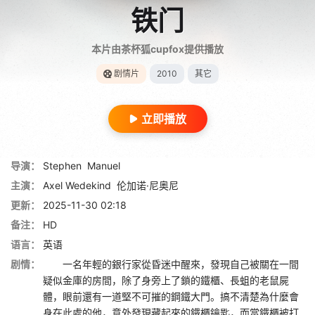
铁门
本片由茶杯狐cupfox提供播放
剧情片
2010
其它
立即播放
导演：
Stephen
Manuel
主演：
Axel Wedekind
伦加诺·尼奥尼
更新：
2025-11-30 02:18
备注：
HD
语言：
英语
剧情：
一名年輕的銀行家從昏迷中醒來，發現自己被關在一間
疑似金庫的房間，除了身旁上了鎖的鐵櫃、長蛆的老鼠屍
體，眼前還有一道堅不可摧的鋼鐵大門。搞不清楚為什麼會
身在此處的他，意外發現藏起來的鐵櫃鑰匙，而當鐵櫃被打