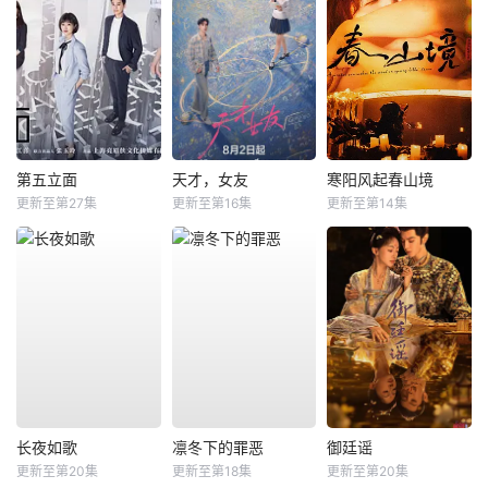
第五立面
天才，女友
寒阳风起春山境
更新至第27集
更新至第16集
更新至第14集
长夜如歌
凛冬下的罪恶
御廷谣
更新至第20集
更新至第18集
更新至第20集