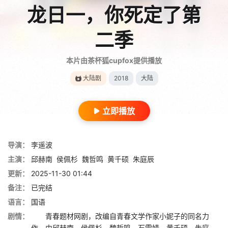
龙日一，你死定了第
二季
本片由茶杯狐cupfox提供播放
大陆剧
2018
大陆
立即播放
导演：
李遥波
主演：
邱赫南
侯佩杉
魏哲鸣
黄千硕
朱庭辰
更新：
2025-11-30 01:44
备注：
已完结
语言：
国语
剧情：
青春题材网剧，改编自青春文学作家小妮子的同名力
作，由邱赫南、侯佩杉、魏哲鸣、石雪婧、黄千硕、朱庭