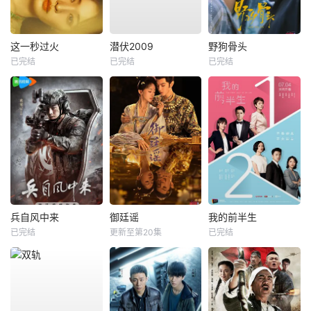
这一秒过火
潜伏2009
野狗骨头
已完结
已完结
已完结
兵自风中来
御廷谣
我的前半生
已完结
更新至第20集
已完结