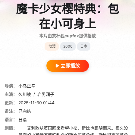
魔卡少女樱特典：包
在小可身上
本片由茶杯狐cupfox提供播放
动漫
2000
日本
立即播放
导演：
小岛正幸
主演：
久川绫
/
岩男润子
更新：
2025-11-30 01:44
备注：
已完结
语言：
日语
剧情：
艾利欧从英国回来看望小樱，斯比也跟随而来。很久没
见面的小可请不能吃甜食的斯比吃章鱼烧。斯比很喜欢章鱼