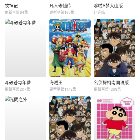
牧神记
凡人修仙传
哆啦A梦大山版
更新至第94集
更新至第185集
已完结
斗破苍穹年番
海贼王
名侦探柯南国语版
更新至第207集
更新至第1172集
更新至第1269集