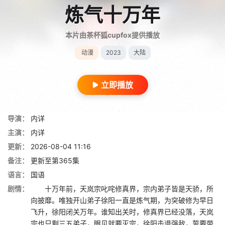
炼气十万年
本片由茶杯狐cupfox提供播放
动漫
2023
大陆
立即播放
导演：
内详
主演：
内详
更新：
2026-08-04 11:16
备注：
更新至第365集
语言：
国语
剧情：
十万年前，天岚宗叱咤修真界，宗内弟子皆是天骄，所
向披靡。唯独开山弟子徐阳一直是炼气期，为突破修为早日
飞升，徐阳闭关万年。谁知出关时，修真界已经没落，天岚
宗也只剩三五弟子，眼见就要灭宗，徐阳击退强敌，誓要带