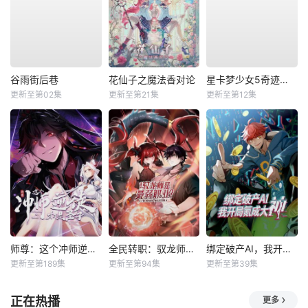
谷雨街后巷
花仙子之魔法香对论
星卡梦少女5奇迹绽放
更新至第02集
更新至第21集
更新至第12集
师尊：这个冲师逆徒才不是圣子动态漫
全民转职：驭龙师是最弱职业？动态漫
绑定破产AI，我开局氪成大神动态漫
更新至第189集
更新至第94集
更新至第39集
正在热播
更多