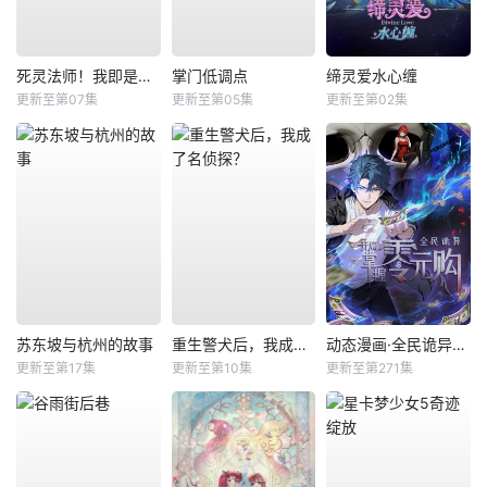
死灵法师！我即是天灾
掌门低调点
缔灵爱水心缠
更新至第07集
更新至第05集
更新至第02集
苏东坡与杭州的故事
重生警犬后，我成了名侦探？
动态漫画·全民诡异：开局掌握零元购
更新至第17集
更新至第10集
更新至第271集