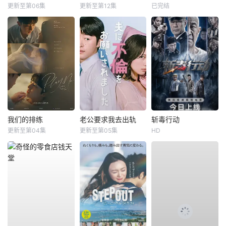
更新至第06集
更新至第12集
已完结
我们的排练
老公要求我去出轨
斩毒行动
更新至第04集
更新至第05集
HD