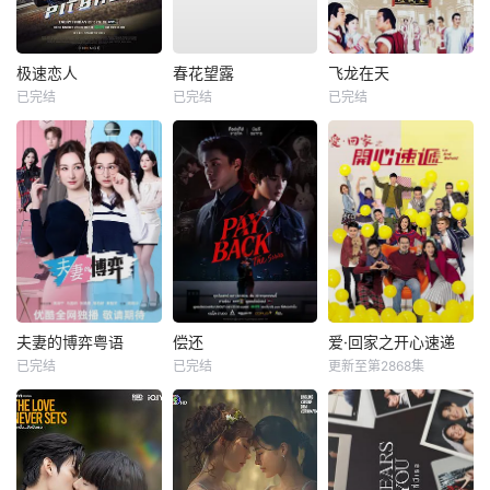
极速恋人
春花望露
飞龙在天
已完结
已完结
已完结
夫妻的博弈粤语
偿还
爱·回家之开心速递
已完结
已完结
更新至第2868集