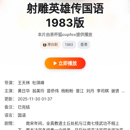
射雕英雄传国语
1983版
本片由茶杯狐cupfox提供播放
港台剧
1983
香港
立即播放
导演：
王天林
杜琪峰
主演：
黄日华
翁美玲
苗侨伟
杨盼盼
曾江
刘丹
李司棋
谢贤
戴志
更新：
2025-11-30 01:37
备注：
已完结
语言：
国语
剧情：
南宋年间，全真教道士丘处机与江南七怪武功不相上
下，两方决定各培养一个徒弟，日后比武来决定双方武功高