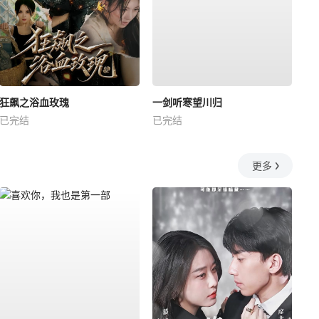
狂飙之浴血玫瑰
一剑听寒望川归
已完结
已完结
更多