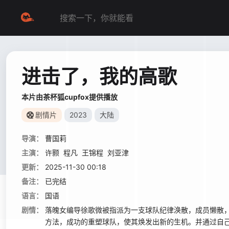
进击了，我的高歌
本片由茶杯狐cupfox提供播放
剧情片
2023
大陆
导演：
曹国莉
主演：
许颢
程凡
王锦程
刘亚津
更新：
2025-11-30 00:18
备注：
已完结
语言：
国语
剧情：
落魄女编导徐歌微被指派为一支球队纪律涣散，成员懒散
方法，成功的重塑球队，使其焕发出新的生机。并通过自己的