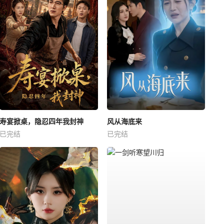
寿宴掀桌，隐忍四年我封神
风从海底来
已完结
已完结