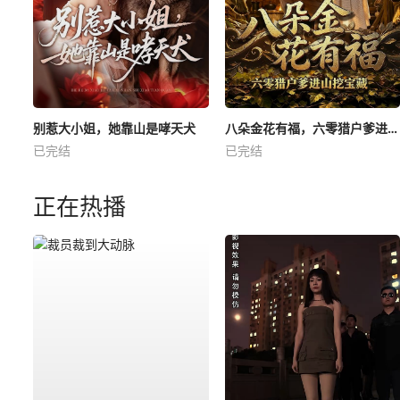
别惹大小姐，她靠山是哮天犬
八朵金花有福，六零猎户爹进山挖宝藏
已完结
已完结
正在热播