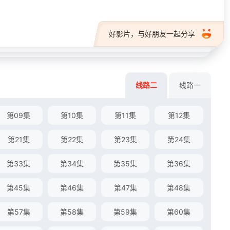
好影片，与好朋友一起分享
线路二
线路一
第09集
第10集
第11集
第12集
第21集
第22集
第23集
第24集
第33集
第34集
第35集
第36集
第45集
第46集
第47集
第48集
第57集
第58集
第59集
第60集