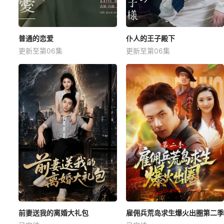
普通的恋爱
仆人的王子殿下
更新至第06集
更新至第06集
前妻送我的离婚大礼包
雇佣兵荒岛求生爆火出圈第二季