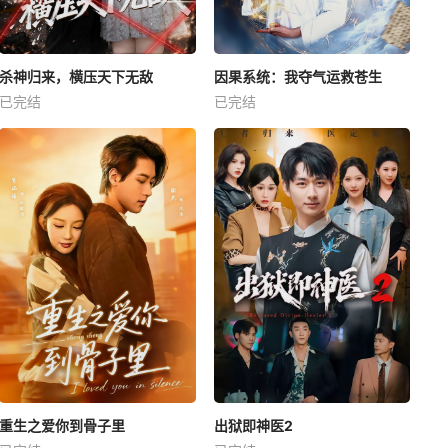
杀神归来，横压天下无敌
因果系统：我夺气运救苍生
已完结
已完结
重生之爱你到骨子里
出狱即神医2