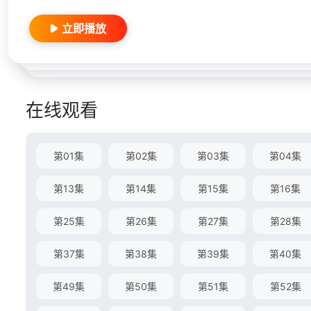
立即播放
在线观看
第01集
第02集
第03集
第04集
第13集
第14集
第15集
第16集
第25集
第26集
第27集
第28集
第37集
第38集
第39集
第40集
第49集
第50集
第51集
第52集