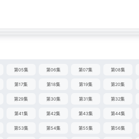
第05集
第06集
第07集
第08集
第17集
第18集
第19集
第20集
第29集
第30集
第31集
第32集
第41集
第42集
第43集
第44集
第53集
第54集
第55集
第56集