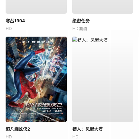
寒战1994
绝密任务
HD
HD国语
超凡蜘蛛侠2
镖人：风起大漠
HD
HD