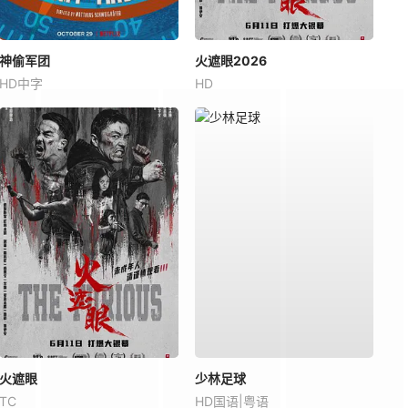
神偷军团
火遮眼2026
HD中字
HD
火遮眼
少林足球
TC
HD国语|粤语