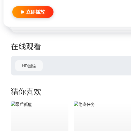
立即播放
在线观看
HD国语
猜你喜欢