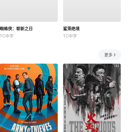
蜘蛛侠：崭新之日
鲨笼绝境
TC中字
TC中字
更多