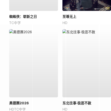
蜘蛛侠：崭新之日
至尊无上
TC中字
HD
奥德赛2026
东北往事·极恶不赦
HDTC中字
HD