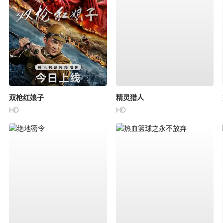
双枪红娘子
精灵猎人
HD
HD