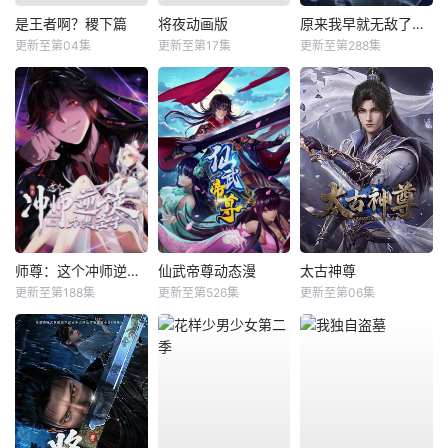
是王者啊？稷下篇
将夜动画版
原来我早就无敌了动态漫
更新至第04集
更新至第17集
更新至第288集
师尊：这个冲师逆徒才不是圣子动态漫
仙武帝尊动态漫
太古神尊
更新至第188集
更新至第526集
更新至第06集