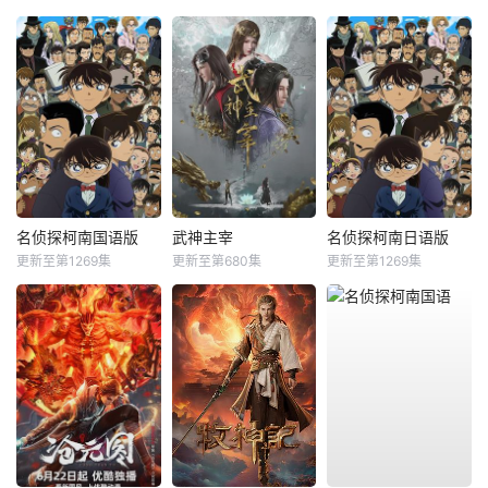
名侦探柯南国语版
武神主宰
名侦探柯南日语版
更新至第1269集
更新至第680集
更新至第1269集