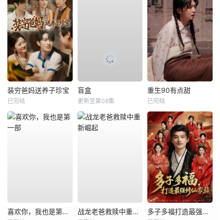
装穷爸妈送养子珍宝
盲盒
重生90有点甜
已完结
更新至第08集
已完结
喜欢你，我也是第一部
战龙老爸救赎中重新崛起
多子多福打造最强修仙家族