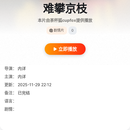
难攀京枝
本片由茶杯狐cupfox提供播放
剧情片
0
立即播放
导演：
内详
主演：
内详
更新：
2025-11-29 22:12
备注：
已完结
语言：
剧情：