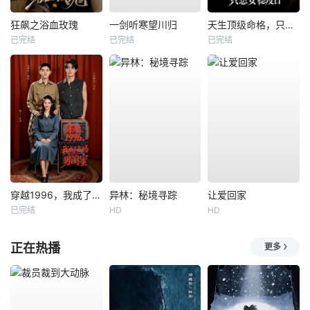
狂飙之浴血玫瑰
一剑听寒望川归
天生顶级命格，只想安稳度日
已完结
已完结
已完结
穿越1996，我成了我妈男闺蜜
异林：秘境寻踪
让爱回家
已完结
HD
HD
正在热播
更多