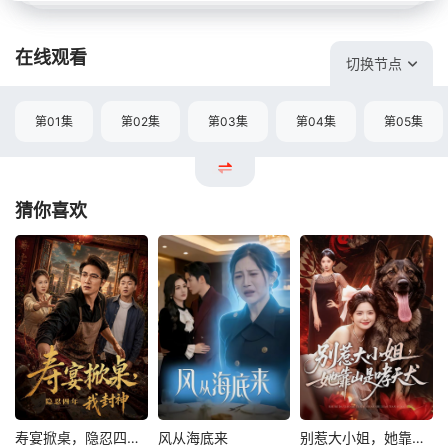
在线观看
切换节点
第01集
第02集
第03集
第04集
第05集
猜你喜欢
寿宴掀桌，隐忍四年我封神
风从海底来
别惹大小姐，她靠山是哮天犬