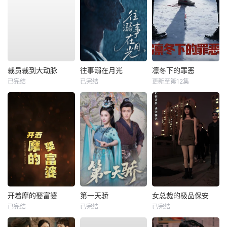
裁员裁到大动脉
往事溺在月光
凛冬下的罪恶
已完结
已完结
更新至第12集
开着摩的娶富婆
第一天骄
女总裁的极品保安
已完结
已完结
已完结