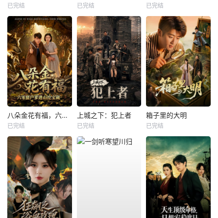
已完结
已完结
已完结
八朵金花有福，六零猎户爹进山挖宝藏
上城之下：犯上者
箱子里的大明
已完结
已完结
已完结